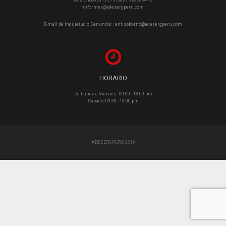
Teléfonos (511) 2751589 / 99350-9410
informes@adesergperu.com
E-mail de Inquietud o Denuncia: : antisoborno@adesergperu.com
HORARIO
De Lunes a Viernes : 09:00 - 18:00 pm
Sábado: 09:30 - 13:00 pm
ADESERGPERU 2019