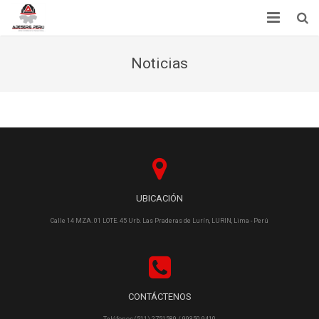
Inicio
Noticias
Acerca de Nosotros
Servicios
Noticias
Tienda
UBICACIÓN
Contactenos
Calle 14 MZA. 01 LOTE. 45 Urb. Las Praderas de Lurín, LURIN, Lima - Perú
CONTÁCTENOS