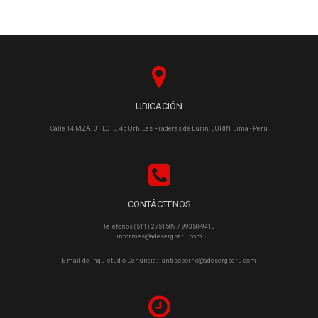
UBICACIÓN
Calle 14 MZA. 01 LOTE. 45 Urb. Las Praderas de Lurín, LURIN, Lima - Perú
CONTÁCTENOS
Teléfonos (511) 2751589 / 99350-9410
informes@adesergperu.com
E-mail de Inquietud o Denuncia: : antisoborno@adesergperu.com