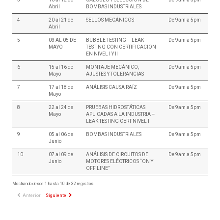
Abril
BOMBAS INDUSTRIALES
4
20 al 21 de
SELLOS MECÁNICOS
De 9am a 5pm
Abril
5
03 AL 05 DE
BUBBLE TESTING – LEAK
De 9am a 5pm
MAYO
TESTING CON CERTIFICACION
EN NIVEL I Y II
6
15 al 16 de
MONTAJE MECÁNICO,
De 9am a 5pm
Mayo
AJUSTES Y TOLERANCIAS
7
17 al 18 de
ANÁLISIS CAUSA RAÍZ
De 9am a 5pm
Mayo
8
22 al 24 de
PRUEBAS HIDROSTÁTICAS
De 9am a 5pm
Mayo
APLICADAS A LA INDUSTRIA –
LEAK TESTING CERT NIVEL I
9
05 al 06 de
BOMBAS INDUSTRIALES
De 9am a 5pm
Junio
10
07 al 09 de
ANÁLISIS DE CIRCUITOS DE
De 9am a 5pm
Junio
MOTORES ELÉCTRICOS “ON Y
OFF LINE”
Mostrando desde 1 hasta 10 de 32 registros
Anterior
Siguiente