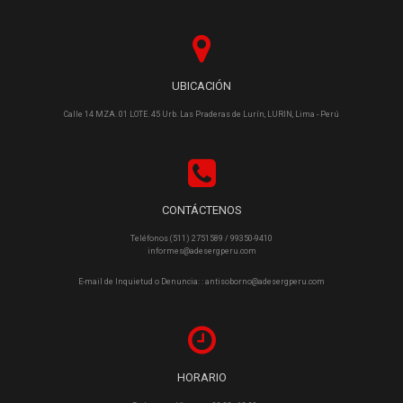
UBICACIÓN
Calle 14 MZA. 01 LOTE. 45 Urb. Las Praderas de Lurín, LURIN, Lima - Perú
CONTÁCTENOS
Teléfonos (511) 2751589 / 99350-9410
informes@adesergperu.com
E-mail de Inquietud o Denuncia: : antisoborno@adesergperu.com
HORARIO