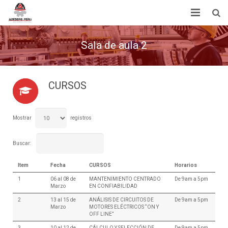
Inicio
Sala de aula 2
Acerca de Nosotros
Servicios
CURSOS
Noticias
Mostrar
registros
Tienda
Buscar:
Contactenos
Item
Fecha
CURSOS
Horarios
1
06 al 08 de
MANTENIMIENTO CENTRADO
De 9am a 5pm
Marzo
EN CONFIABILIDAD
2
13 al 15 de
ANÁLISIS DE CIRCUITOS DE
De 9am a 5pm
Marzo
MOTORES ELÉCTRICOS “ON Y
OFF LINE”
3
10 al 12 de
CÁLCULO Y SELECCIÓN DE
De 9am a 5pm